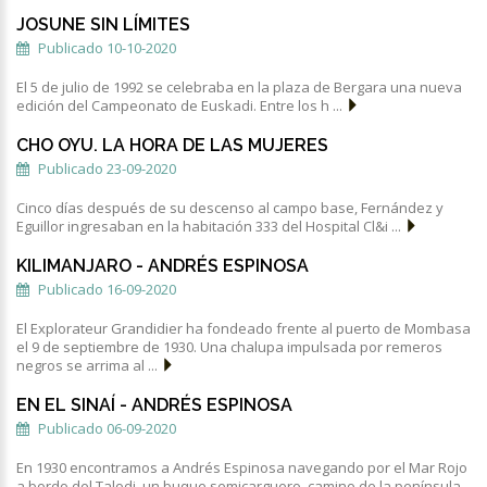
JOSUNE SIN LÍMITES
Publicado 10-10-2020
El 5 de julio de 1992 se celebraba en la plaza de Bergara una nueva
edición del Campeonato de Euskadi. Entre los h ...
CHO OYU. LA HORA DE LAS MUJERES
Publicado 23-09-2020
Cinco días después de su descenso al campo base, Fernández y
Eguillor ingresaban en la habitación 333 del Hospital Cl&i ...
KILIMANJARO - ANDRÉS ESPINOSA
Publicado 16-09-2020
El Explorateur Grandidier ha fondeado frente al puerto de Mombasa
el 9 de septiembre de 1930. Una chalupa impulsada por remeros
negros se arrima al ...
EN EL SINAÍ - ANDRÉS ESPINOSA
Publicado 06-09-2020
En 1930 encontramos a Andrés Espinosa navegando por el Mar Rojo
a bordo del Talodi, un buque semicarguero, camino de la península