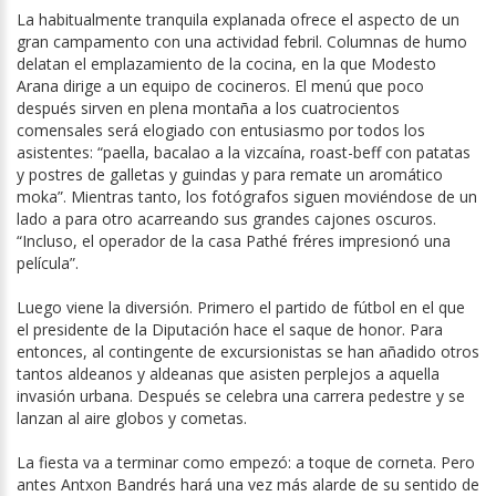
La habitualmente tranquila explanada ofrece el aspecto de un
gran campamento con una actividad febril. Columnas de humo
delatan el emplazamiento de la cocina, en la que Modesto
Arana dirige a un equipo de cocineros. El menú que poco
después sirven en plena montaña a los cuatrocientos
comensales será elogiado con entusiasmo por todos los
asistentes: “paella, bacalao a la vizcaína, roast-beff con patatas
y postres de galletas y guindas y para remate un aromático
moka”. Mientras tanto, los fotógrafos siguen moviéndose de un
lado a para otro acarreando sus grandes cajones oscuros.
“Incluso, el operador de la casa Pathé fréres impresionó una
película”.
Luego viene la diversión. Primero el partido de fútbol en el que
el presidente de la Diputación hace el saque de honor. Para
entonces, al contingente de excursionistas se han añadido otros
tantos aldeanos y aldeanas que asisten perplejos a aquella
invasión urbana. Después se celebra una carrera pedestre y se
lanzan al aire globos y cometas.
La fiesta va a terminar como empezó: a toque de corneta. Pero
antes Antxon Bandrés hará una vez más alarde de su sentido de