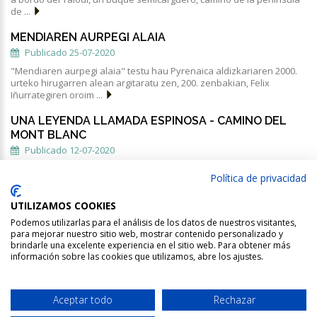
de ...
MENDIAREN AURPEGI ALAIA
Publicado 25-07-2020
"Mendiaren aurpegi alaia" testu hau Pyrenaica aldizkariaren 2000.
urteko hirugarren alean argitaratu zen, 200. zenbakian, Felix
Iñurrategiren oroim ...
UNA LEYENDA LLAMADA ESPINOSA - CAMINO DEL
MONT BLANC
Publicado 12-07-2020
El alpinismo vasco ha tenido una leyenda. Una leyenda tan real y
Política de privacidad
tangible como ignorada por la historia y el recuerdo. Salvo
estudiosos del tema, se d ...
UTILIZAMOS COOKIES
Podemos utilizarlas para el análisis de los datos de nuestros visitantes,
para mejorar nuestro sitio web, mostrar contenido personalizado y
brindarle una excelente experiencia en el sitio web. Para obtener más
información sobre las cookies que utilizamos, abre los ajustes.
EMMOA ©
.
Lege-oharra |
Pribatutasun-politika |
Cookien-politika
Aceptar todo
Rechazar
x
LOTU GURE SOKARA
Web garapena
Lidia Uribarrena