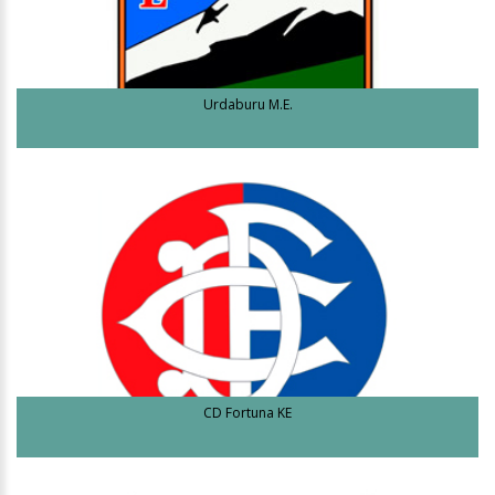
Urdaburu M.E.
CD Fortuna KE