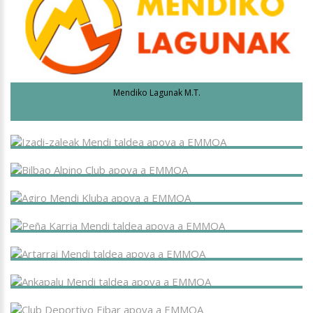
Mendiko Lagunak M.T.
Izadi-zaleak M.T.
BILBAO ALPINO CLUB
Agiro M.K.
Peña Karria M.T.
Artarrai M.T.
Ankapalu M.T.