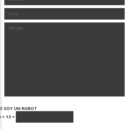
O SOY UN ROBOT
3
+
13
=