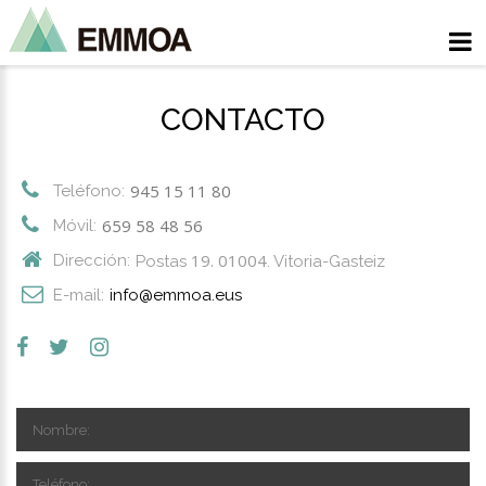
CONTACTO
945 15 11 80
Teléfono:
659 58 48 56
Móvil:
19. 01004
Dirección:
Postas
. Vitoria-Gasteiz
E-mail:
info@emmoa.eus