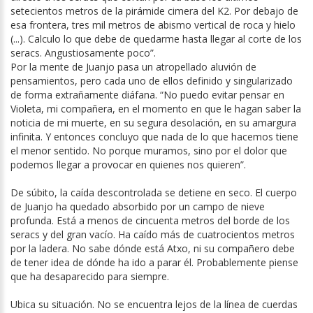
setecientos metros de la pirámide cimera del K2. Por debajo de
esa frontera, tres mil metros de abismo vertical de roca y hielo
(...). Calculo lo que debe de quedarme hasta llegar al corte de los
seracs. Angustiosamente poco”.
Por la mente de Juanjo pasa un atropellado aluvión de
pensamientos, pero cada uno de ellos definido y singularizado
de forma extrañamente diáfana. “No puedo evitar pensar en
Violeta, mi compañera, en el momento en que le hagan saber la
noticia de mi muerte, en su segura desolación, en su amargura
infinita. Y entonces concluyo que nada de lo que hacemos tiene
el menor sentido. No porque muramos, sino por el dolor que
podemos llegar a provocar en quienes nos quieren”.
De súbito, la caída descontrolada se detiene en seco. El cuerpo
de Juanjo ha quedado absorbido por un campo de nieve
profunda. Está a menos de cincuenta metros del borde de los
seracs y del gran vacío. Ha caído más de cuatrocientos metros
por la ladera. No sabe dónde está Atxo, ni su compañero debe
de tener idea de dónde ha ido a parar él. Probablemente piense
que ha desaparecido para siempre.
Ubica su situación. No se encuentra lejos de la línea de cuerdas