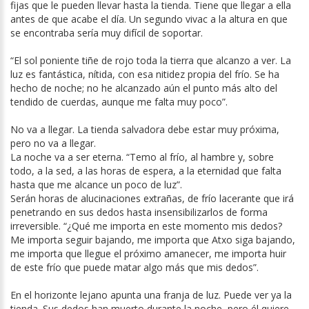
fijas que le pueden llevar hasta la tienda. Tiene que llegar a ella
antes de que acabe el día. Un segundo vivac a la altura en que
se encontraba sería muy difícil de soportar.
“El sol poniente tiñe de rojo toda la tierra que alcanzo a ver. La
luz es fantástica, nítida, con esa nitidez propia del frío. Se ha
hecho de noche; no he alcanzado aún el punto más alto del
tendido de cuerdas, aunque me falta muy poco”.
No va a llegar. La tienda salvadora debe estar muy próxima,
pero no va a llegar.
La noche va a ser eterna. “Temo al frío, al hambre y, sobre
todo, a la sed, a las horas de espera, a la eternidad que falta
hasta que me alcance un poco de luz”.
Serán horas de alucinaciones extrañas, de frío lacerante que irá
penetrando en sus dedos hasta insensibilizarlos de forma
irreversible. “¿Qué me importa en este momento mis dedos?
Me importa seguir bajando, me importa que Atxo siga bajando,
me importa que llegue el próximo amanecer, me importa huir
de este frío que puede matar algo más que mis dedos”.
En el horizonte lejano apunta una franja de luz. Puede ver ya la
tienda. Sus dedos han muerto durante la noche, pero él quiere