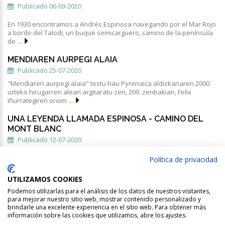
Publicado 06-09-2020
En 1930 encontramos a Andrés Espinosa navegando por el Mar Rojo
a bordo del Talodi, un buque semicarguero, camino de la península
de ...
MENDIAREN AURPEGI ALAIA
Publicado 25-07-2020
"Mendiaren aurpegi alaia" testu hau Pyrenaica aldizkariaren 2000.
urteko hirugarren alean argitaratu zen, 200. zenbakian, Felix
Iñurrategiren oroim ...
UNA LEYENDA LLAMADA ESPINOSA - CAMINO DEL
MONT BLANC
Publicado 12-07-2020
El alpinismo vasco ha tenido una leyenda. Una leyenda tan real y
Política de privacidad
tangible como ignorada por la historia y el recuerdo. Salvo
estudiosos del tema, se d ...
UTILIZAMOS COOKIES
Podemos utilizarlas para el análisis de los datos de nuestros visitantes,
para mejorar nuestro sitio web, mostrar contenido personalizado y
brindarle una excelente experiencia en el sitio web. Para obtener más
información sobre las cookies que utilizamos, abre los ajustes.
EMMOA ©
.
Lege-oharra |
Pribatutasun-politika |
Cookien-politika