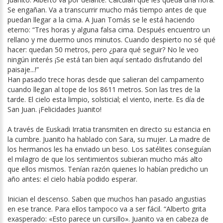
Se engañan. Va a transcurrir mucho más tiempo antes de que
puedan llegar a la cima. A Juan Tomás se le está haciendo
eterno: “Tres horas y alguna falsa cima. Después encuentro un
rellano y me duermo unos minutos. Cuando despierto no sé qué
hacer: quedan 50 metros, pero ¿para qué seguir? No le veo
ningún interés ¡Se está tan bien aquí sentado disfrutando del
paisaje...!”
Han pasado trece horas desde que salieran del campamento
cuando llegan al tope de los 8611 metros. Son las tres de la
tarde. El cielo esta limpio, solsticial; el viento, inerte. Es día de
San Juan. ¡Felicidades Juanito!
A través de Euskadi Irratia transmiten en directo su estancia en
la cumbre. Juanito ha hablado con Sara, su mujer. La madre de
los hermanos les ha enviado un beso. Los satélites conseguían
el milagro de que los sentimientos subieran mucho más alto
que ellos mismos. Tenían razón quienes lo habían predicho un
año antes: el cielo había podido esperar.
Inician el descenso. Saben que muchos han pasado angustias
en ese trance. Para ellos tampoco va a ser fácil. “Alberto grita
exasperado: «Esto parece un cursillo». Juanito va en cabeza de