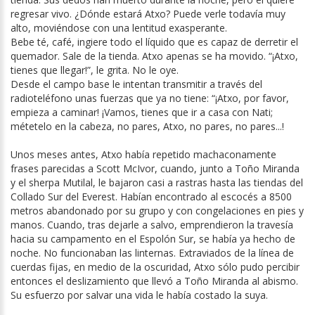
regresar vivo. ¿Dónde estará Atxo? Puede verle todavía muy
alto, moviéndose con una lentitud exasperante.
Bebe té, café, ingiere todo el líquido que es capaz de derretir el
quemador. Sale de la tienda. Atxo apenas se ha movido. “¡Atxo,
tienes que llegar!”, le grita. No le oye.
Desde el campo base le intentan transmitir a través del
radioteléfono unas fuerzas que ya no tiene: “¡Atxo, por favor,
empieza a caminar! ¡Vamos, tienes que ir a casa con Nati;
métetelo en la cabeza, no pares, Atxo, no pares, no pares...!
Unos meses antes, Atxo había repetido machaconamente
frases parecidas a Scott McIvor, cuando, junto a Toño Miranda
y el sherpa Mutilal, le bajaron casi a rastras hasta las tiendas del
Collado Sur del Everest. Habían encontrado al escocés a 8500
metros abandonado por su grupo y con congelaciones en pies y
manos. Cuando, tras dejarle a salvo, emprendieron la travesía
hacia su campamento en el Espolón Sur, se había ya hecho de
noche. No funcionaban las linternas. Extraviados de la línea de
cuerdas fijas, en medio de la oscuridad, Atxo sólo pudo percibir
entonces el deslizamiento que llevó a Toño Miranda al abismo.
Su esfuerzo por salvar una vida le había costado la suya.