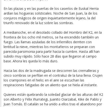
En las plazas y en las puertas de los caseríos de Euskal Herria
ardían las hogueras solsticiales. Noche de San Juan, la de los
conjuros mágicos de origen inquietantemente lejano, la del
triunfo renovado de la luz sobre las sombras.
A medianoche, en el desolado collado del Hombro del K2, en la
frontera de los ocho mil metros, se ha encendido también un
fuego. Las llamas azuladas de los infiernillos derriten con
lentitud la nieve, mientras los montañeros se preparan con
parecida parsimonia para partir hacia la cumbre. Hasta allí han
subido muy rápido. Sólo hace 28 días que llegaron al campo
base. Ahora les queda lo más duro.
Hacia las dos de la madrugada se descorren las cremalleras y
cinco sombras se perfilan en el contraluz de la luna llena. Crujen
los crampones en el hielo; en el aire se escuchan las
respiraciones fatigadas de un aliento que se hiela al instante.
Quienes están quebrando la soledad glaciar de las alturas del K2
son Alberto y Félix Iñurrategi, Juanito Oiarzabal, Kike de Pablo y
Juan Tomás. El catalán se ha unido a ellos tras el abandono por