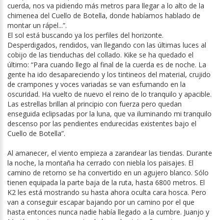
cuerda, nos va pidiendo más metros para llegar a lo alto de la
chimenea del Cuello de Botella, donde habíamos hablado de
montar un rápel...”.
El sol está buscando ya los perfiles del horizonte.
Desperdigados, rendidos, van llegando con las últimas luces al
cobijo de las tienduchas del collado. Kike se ha quedado el
último: “Para cuando llego al final de la cuerda es de noche. La
gente ha ido desapareciendo y los tintineos del material, crujido
de crampones y voces variadas se van esfumando en la
oscuridad. Ha vuelto de nuevo el reino de lo tranquilo y apacible.
Las estrellas brillan al principio con fuerza pero quedan
enseguida eclipsadas por la luna, que va iluminando mi tranquilo
descenso por las pendientes endurecidas existentes bajo el
Cuello de Botella”.
Al amanecer, el viento empieza a zarandear las tiendas. Durante
la noche, la montaña ha cerrado con niebla los paisajes. El
camino de retorno se ha convertido en un agujero blanco. Sólo
tienen equipada la parte baja de la ruta, hasta 6800 metros. El
K2 les está mostrando su hasta ahora oculta cara hosca. Pero
van a conseguir escapar bajando por un camino por el que
hasta entonces nunca nadie había llegado a la cumbre. Juanjo y