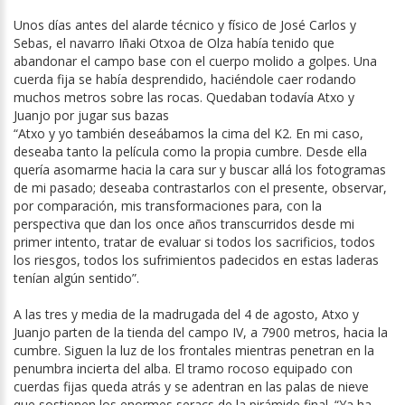
Unos días antes del alarde técnico y físico de José Carlos y
Sebas, el navarro Iñaki Otxoa de Olza había tenido que
abandonar el campo base con el cuerpo molido a golpes. Una
cuerda fija se había desprendido, haciéndole caer rodando
muchos metros sobre las rocas. Quedaban todavía Atxo y
Juanjo por jugar sus bazas
“Atxo y yo también deseábamos la cima del K2. En mi caso,
deseaba tanto la película como la propia cumbre. Desde ella
quería asomarme hacia la cara sur y buscar allá los fotogramas
de mi pasado; deseaba contrastarlos con el presente, observar,
por comparación, mis transformaciones para, con la
perspectiva que dan los once años transcurridos desde mi
primer intento, tratar de evaluar si todos los sacrificios, todos
los riesgos, todos los sufrimientos padecidos en estas laderas
tenían algún sentido”.
A las tres y media de la madrugada del 4 de agosto, Atxo y
Juanjo parten de la tienda del campo IV, a 7900 metros, hacia la
cumbre. Siguen la luz de los frontales mientras penetran en la
penumbra incierta del alba. El tramo rocoso equipado con
cuerdas fijas queda atrás y se adentran en las palas de nieve
que sostienen los enormes seracs de la pirámide final. “Ya ha