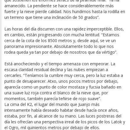
amanecido. La pendiente se hace considerablemente más
fuerte y la nieve pierde calidad. Nos hundimos hasta la rodilla en
un terreno que tiene una inclinación de 50 grados”.
Las horas del día discurren con una rapidez imperceptible. Ellos,
en cambio, están progresando con mucha lentitud. “Estamos
cerca de la cota de los 8500 metros y, desde aquí, se ve un
panorama impresionante. Absolutamente todo lo que nos
rodea queda ya tan por debajo de nosotros que da vértigo”.
Está anocheciendo y el tiempo amenaza con empeorar. La
escasa claridad residual declina y las nubes empiezan a
cercarles. “Teníamos la cumbre muy cerca, pero la luz estaba a
punto de desaparecer. Atxo, unos pocos metros por debajo,
aparecía como un punto de color mostaza y fucsia bañado en
una suave luz roja contra el blanco de la nieve que, por
momentos, también parecía teñirse de rojo suave”.
La cima del K2, el lugar del mundo que Juanjo más
intensamente había deseado habitar desde hacía once años,
estaba, por fin, al alcance de su mano. Las luces postreras del
día les ofrecían una perspectiva irreal de los picos de los Latok y
el Ogro, mil quinientos metros por debajo de ellos.