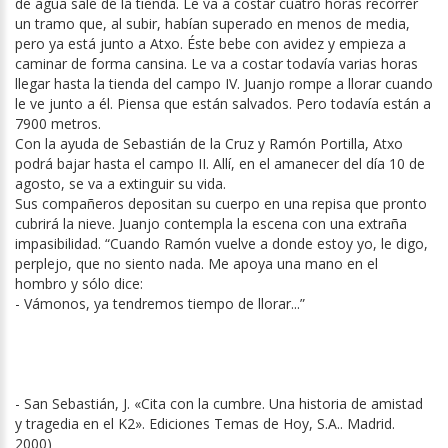
de agua sale de la tienda. Le va a costar cuatro horas recorrer
un tramo que, al subir, habían superado en menos de media,
pero ya está junto a Atxo. Éste bebe con avidez y empieza a
caminar de forma cansina. Le va a costar todavía varias horas
llegar hasta la tienda del campo IV. Juanjo rompe a llorar cuando
le ve junto a él. Piensa que están salvados. Pero todavía están a
7900 metros.
Con la ayuda de Sebastián de la Cruz y Ramón Portilla, Atxo
podrá bajar hasta el campo II. Allí, en el amanecer del día 10 de
agosto, se va a extinguir su vida.
Sus compañeros depositan su cuerpo en una repisa que pronto
cubrirá la nieve. Juanjo contempla la escena con una extraña
impasibilidad. “Cuando Ramón vuelve a donde estoy yo, le digo,
perplejo, que no siento nada. Me apoya una mano en el
hombro y sólo dice:
- Vámonos, ya tendremos tiempo de llorar...”
- San Sebastián, J. «Cita con la cumbre. Una historia de amistad
y tragedia en el K2». Ediciones Temas de Hoy, S.A.. Madrid.
2000)