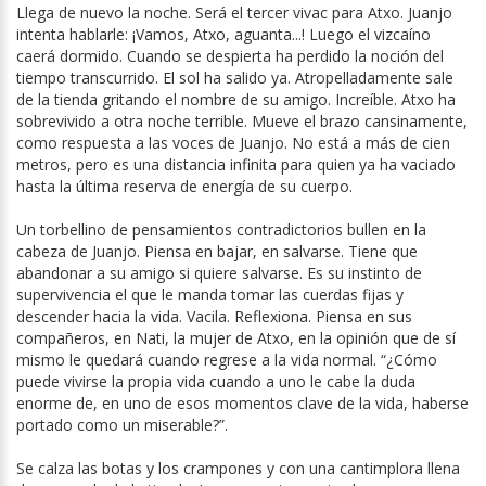
Llega de nuevo la noche. Será el tercer vivac para Atxo. Juanjo
intenta hablarle: ¡Vamos, Atxo, aguanta...! Luego el vizcaíno
caerá dormido. Cuando se despierta ha perdido la noción del
tiempo transcurrido. El sol ha salido ya. Atropelladamente sale
de la tienda gritando el nombre de su amigo. Increíble. Atxo ha
sobrevivido a otra noche terrible. Mueve el brazo cansinamente,
como respuesta a las voces de Juanjo. No está a más de cien
metros, pero es una distancia infinita para quien ya ha vaciado
hasta la última reserva de energía de su cuerpo.
Un torbellino de pensamientos contradictorios bullen en la
cabeza de Juanjo. Piensa en bajar, en salvarse. Tiene que
abandonar a su amigo si quiere salvarse. Es su instinto de
supervivencia el que le manda tomar las cuerdas fijas y
descender hacia la vida. Vacila. Reflexiona. Piensa en sus
compañeros, en Nati, la mujer de Atxo, en la opinión que de sí
mismo le quedará cuando regrese a la vida normal. “¿Cómo
puede vivirse la propia vida cuando a uno le cabe la duda
enorme de, en uno de esos momentos clave de la vida, haberse
portado como un miserable?”.
Se calza las botas y los crampones y con una cantimplora llena