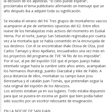
la decisión de los alpinistas. “El cielo puede esperar”,
proclamaba el lema publicitario afirmando un mensaje que un
año después iba a adquirir toda su significación.
Se iniciaba el verano del 94. Tres grupos de montañeros vascos
acamparon al pie de vertientes opuestas del K2. Entre ellos
nueve de los himalayistas más activos del momento en Euskal
Herria. Por el norte, Juanjo San Sebastián regresaba por cuarta
vez a la montaña que se había convertido en la encrucijada de
sus destinos. Con él se encontraban Iñaki Otxoa de Olza, José
Carlos Tamayo y Atxo Apellaniz, encuadrados una vez más en
los proyectos del programa de TVE “Al filo de los imposible”.
Por el sur, al pie del espolón SSE que el propio Juanjo había
intentado seguir hasta la cumbre siete años antes, acampaban
los hermanos Iñurrategi, Juanito Oiarzabal y Kike de Pablo. A
poca distancia de ellos, montaban su campo base Josu
Bereziartua y el catalán Juan Tomás, que pretendían seguir la
ruta original del espolón de los Abruzzos.
Los actores estaban ya en sus lugares. Todo estaba dispuesto
para que se pusiera en escena un guión que bien podía haber
sido suscrito por un escritor rebosante de imaginación.
EN LA NOCHE DE SAN JUAN