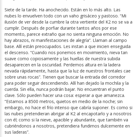
Siete de la tarde. Ha anochecido. Están en lo más alto. Las
nubes lo envuelven todo con un vaho grisáceo y pastoso. “Mi
ilusión de ver desde la cumbre la otra vertiente del K2 no se va a
cumplir. Después de porfiar durante tantos años por ese
momento, parece extraño que no sienta ninguna emoción. No
hay abrazos, ni manifestaciones de alegría”. Llaman al campo
base. Allí están preocupados. Les instan a que inicien enseguida
el descenso. “Cuando nos ponemos en movimiento, nieva tan
suave como copiosamente y las huellas de nuestra subida
desaparecen en la oscuridad. Perdemos altura en la ladera
nevada rápidamente, hasta que la luz de nuestros frontales cae
sobre unas rocas”. Tienen que buscar la entrada del corredor
para poder seguir descendiendo. Allí han dejado la mochila y la
cuerda. Sin ella, nunca podrán bajar. No encuentran el punto
clave. Sólo pueden hacer una cosa: esperar a que amanezca.
“Estamos a 8500 metros, quietos en medio de la noche; sin
embargo, no hace el frío intenso que cabría suponer. Es como si
las nubes pretendieran abrigar al K2 al encapotarlo y a nosotros
con él; como si la nieve, apacible y abundante, que también va
cubriéndonos a nosotros, pretendiera fundirnos dulcemente en
sus laderas”.