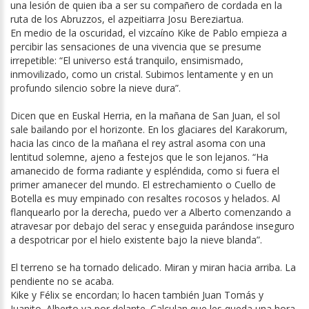
una lesión de quien iba a ser su compañero de cordada en la
ruta de los Abruzzos, el azpeitiarra Josu Bereziartua.
En medio de la oscuridad, el vizcaíno Kike de Pablo empieza a
percibir las sensaciones de una vivencia que se presume
irrepetible: “El universo está tranquilo, ensimismado,
inmovilizado, como un cristal. Subimos lentamente y en un
profundo silencio sobre la nieve dura”.
Dicen que en Euskal Herria, en la mañana de San Juan, el sol
sale bailando por el horizonte. En los glaciares del Karakorum,
hacia las cinco de la mañana el rey astral asoma con una
lentitud solemne, ajeno a festejos que le son lejanos. “Ha
amanecido de forma radiante y espléndida, como si fuera el
primer amanecer del mundo. El estrechamiento o Cuello de
Botella es muy empinado con resaltes rocosos y helados. Al
flanquearlo por la derecha, puedo ver a Alberto comenzando a
atravesar por debajo del serac y enseguida parándose inseguro
a despotricar por el hielo existente bajo la nieve blanda”.
El terreno se ha tornado delicado. Miran y miran hacia arriba. La
pendiente no se acaba.
Kike y Félix se encordan; lo hacen también Juan Tomás y
Juanito. Alberto va por delante. Calculan que les queda una hora.