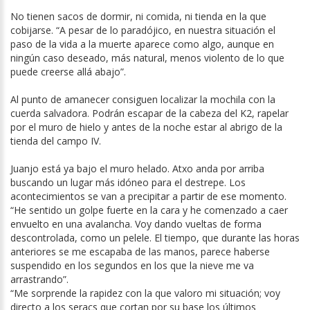
No tienen sacos de dormir, ni comida, ni tienda en la que
cobijarse. “A pesar de lo paradójico, en nuestra situación el
paso de la vida a la muerte aparece como algo, aunque en
ningún caso deseado, más natural, menos violento de lo que
puede creerse allá abajo”.
Al punto de amanecer consiguen localizar la mochila con la
cuerda salvadora. Podrán escapar de la cabeza del K2, rapelar
por el muro de hielo y antes de la noche estar al abrigo de la
tienda del campo IV.
Juanjo está ya bajo el muro helado. Atxo anda por arriba
buscando un lugar más idóneo para el destrepe. Los
acontecimientos se van a precipitar a partir de ese momento.
“He sentido un golpe fuerte en la cara y he comenzado a caer
envuelto en una avalancha. Voy dando vueltas de forma
descontrolada, como un pelele. El tiempo, que durante las horas
anteriores se me escapaba de las manos, parece haberse
suspendido en los segundos en los que la nieve me va
arrastrando”.
“Me sorprende la rapidez con la que valoro mi situación; voy
directo a los seracs que cortan por su base los últimos