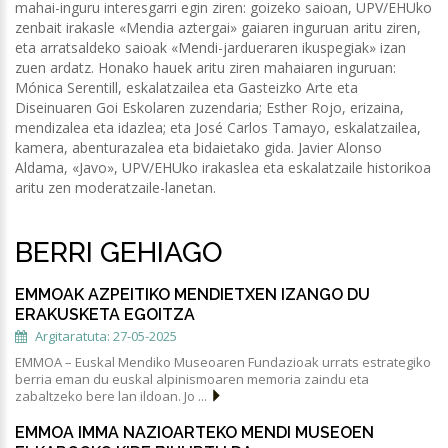
mahai-inguru interesgarri egin ziren: goizeko saioan, UPV/EHUko
zenbait irakasle «Mendia aztergai» gaiaren inguruan aritu ziren,
eta arratsaldeko saioak «Mendi-jardueraren ikuspegiak» izan
zuen ardatz. Honako hauek aritu ziren mahaiaren inguruan:
Mónica Serentill, eskalatzailea eta Gasteizko Arte eta
Diseinuaren Goi Eskolaren zuzendaria; Esther Rojo, erizaina,
mendizalea eta idazlea; eta José Carlos Tamayo, eskalatzailea,
kamera, abenturazalea eta bidaietako gida. Javier Alonso
Aldama, «Javo», UPV/EHUko irakaslea eta eskalatzaile historikoa
aritu zen moderatzaile-lanetan.
BERRI GEHIAGO
EMMOAK AZPEITIKO MENDIETXEN IZANGO DU
ERAKUSKETA EGOITZA
Argitaratuta: 27-05-2025
EMMOA – Euskal Mendiko Museoaren Fundazioak urrats estrategiko
berria eman du euskal alpinismoaren memoria zaindu eta
zabaltzeko bere lan ildoan. Jo ...
EMMOA IMMA NAZIOARTEKO MENDI MUSEOEN