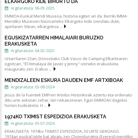
ELKARGOKO KIDE BIHURTU DA
Argitaratuta: 06-05-2025
EMMOA-Euskal Mendi Museoa, historia egiten ari da. Berriki IMMA
Mendiko Museoen Nazioarteko Elkargoko kide izendatu dute,
apirilaren 30ean, elkargokoa ...
EGUSKIZATARREN HIMALAIARI BURUZKO
ERAKUSKETA
Argitaratuta: 04-02-2025
Urtarrilaren 23an, Donostiako Club Vasco de Camping Elkartearen
egoitzan, "El Himalaya de Javier y Jenny" izeneko erakusketa
inauguratu zen. Erakus ...
MENDIZALEEN ESKURA DAUDEN EMF ARTXIBOAK
Argitaratuta: 03-08-2024
Jesus de la Fuentek EMFren Artxibo Historikoak aztertu eta ordenatu
ditu urte askotan zehar, lan nekaezinean. Egun EMMOAri dagokio
horien kudeaketa. H ...
1974KO TXIMIST ESPEDIZIOA ERAKUSKETA
Argitaratuta: 03-07-2024
ERAKUSKETA: 1974ko TXIMIST ESPEDIZIOA, 50 URTE GEROAGO.
1974an euskal talde bat abiatu zen Chomolungma (Everest) mendiko