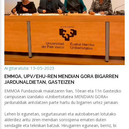
Argitaratuta: 15-05-2023
EMMOA, UPV/EHU-REN MENDIAN GORA BIGARREN
JARDUNALDIETAN, GASTEIZEN
EMMOA Fundazioak maiatzaren 9an, 10ean eta 11n Gasteizko
campusean izandako «Unibertsitatea MENDIAN GORA»
jardunaldiak antolatzen parte hartu du bigarren urtez jarraian.
Lehen bi egunetan, segurtasunari eta autobabesari lotutako
alderdiez aritu ziren mendian sorospena ematen duten
sendagile eta teknikari batzuk. Hirugarren egunean, berriz, bi