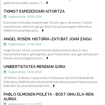
gailurrera iristeko asmoz, T ...
TXIMIST ESPEDIZIOARI AITORTZA
Argitaratuta: 19-06-2024
Everesten lortutako balentriatik 50 urte igaro direnean, Tximist
espedizioari aitortza egingo diote Europa Jauregian Hitzordua
EMMOA-Euskal Mendiza ...
ANGEL ROSEN: HISTORIA-ZATI BAT JOAN ZAIGU
Argitaratuta: 12-06-2024
Angel Rosen hil da, euskal mendizaletasunaren ikurra. Hiru
hamarkada baino gehiagotan, gure historiaren une garrantzitsuen
lekuko eta protagonista iza ...
UNIBERTSITATEA MENDIAN GORA
Argitaratuta: 14-02-2024
UPV/EHU, Arabako Campuseko Hezkuntza eta Kirol Fakultateak
bultzatua, EMMOArekin (Euskal Mendizaletasunaren Museoa) eta
EMFrekin (Euskal Mendizale Fed ...
PABLO OLMOSEN PIOLETA - BOST OIHU ELA-REN
AURKA
Argitaratuta: 22-11-2023