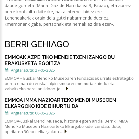
daude gordeta (Maria Diaz de Haro kalea 3, Bilbao), eta aurrez
aurre kontsulta daitezke, baita internet bidez ere.
Lehendakariak orain dela gutxi nabarmendu duenez,
«memoriarik gabe, pertsonak eta herriak ez dira ezer».
BERRI GEHIAGO
EMMOAK AZPEITIKO MENDIETXEN IZANGO DU
ERAKUSKETA EGOITZA
Argitaratuta: 27-05-2025
EMMOA – Euskal Mendiko Museoaren Fundazioak urrats estrategiko
berria eman du euskal alpinismoaren memoria zaindu eta
zabaltzeko bere lan ildoan. Jo ...
EMMOA IMMA NAZIOARTEKO MENDI MUSEOEN
ELKARGOKO KIDE BIHURTU DA
Argitaratuta: 06-05-2025
EMMOA-Euskal Mendi Museoa, historia egiten ari da. Berriki IMMA
Mendiko Museoen Nazioarteko Elkargoko kide izendatu dute,
apirilaren 30ean, elkargokoa ...