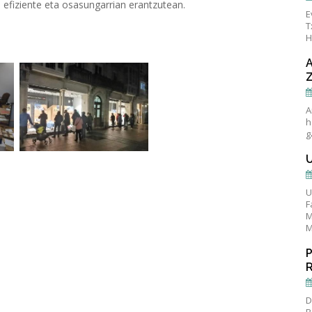
 efiziente eta osasungarrian erantzutean.
E
T
H
A
h
g
U
F
M
M
D