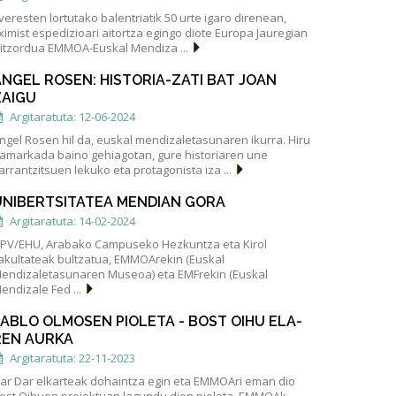
veresten lortutako balentriatik 50 urte igaro direnean,
ximist espedizioari aitortza egingo diote Europa Jauregian
itzordua EMMOA-Euskal Mendiza ...
ANGEL ROSEN: HISTORIA-ZATI BAT JOAN
ZAIGU
Argitaratuta: 12-06-2024
ngel Rosen hil da, euskal mendizaletasunaren ikurra. Hiru
amarkada baino gehiagotan, gure historiaren une
arrantzitsuen lekuko eta protagonista iza ...
UNIBERTSITATEA MENDIAN GORA
Argitaratuta: 14-02-2024
PV/EHU, Arabako Campuseko Hezkuntza eta Kirol
akultateak bultzatua, EMMOArekin (Euskal
endizaletasunaren Museoa) eta EMFrekin (Euskal
endizale Fed ...
PABLO OLMOSEN PIOLETA - BOST OIHU ELA-
REN AURKA
Argitaratuta: 22-11-2023
ar Dar elkarteak dohaintza egin eta EMMOAri eman dio