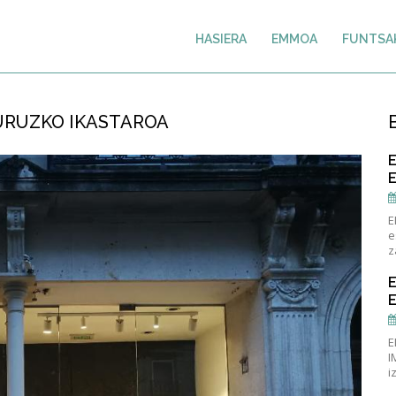
HASIERA
EMMOA
FUNTSA
URUZKO IKASTAROA
E
e
z
E
I
i