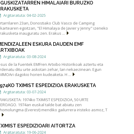
EGUSKIZATARREN HIMALAIARI BURUZKO
ERAKUSKETA
Argitaratuta: 04-02-2025
rtarrilaren 23an, Donostiako Club Vasco de Camping
lkartearen egoitzan, "El Himalaya de Javier y Jenny" izeneko
rakusketa inauguratu zen. Erakus ...
MENDIZALEEN ESKURA DAUDEN EMF
ARTXIBOAK
Argitaratuta: 03-08-2024
esus de la Fuentek EMFren Artxibo Historikoak aztertu eta
rdenatu ditu urte askotan zehar, lan nekaezinean. Egun
MMOAri dagokio horien kudeaketa. H ...
1974KO TXIMIST ESPEDIZIOA ERAKUSKETA
Argitaratuta: 03-07-2024
RAKUSKETA: 1974ko TXIMIST ESPEDIZIOA, 50 URTE
EROAGO. 1974an euskal talde bat abiatu zen
homolungma (Everest) mendiko gailurrera iristeko asmoz, T
.
XIMIST ESPEDIZIOARI AITORTZA
Argitaratuta: 19-06-2024