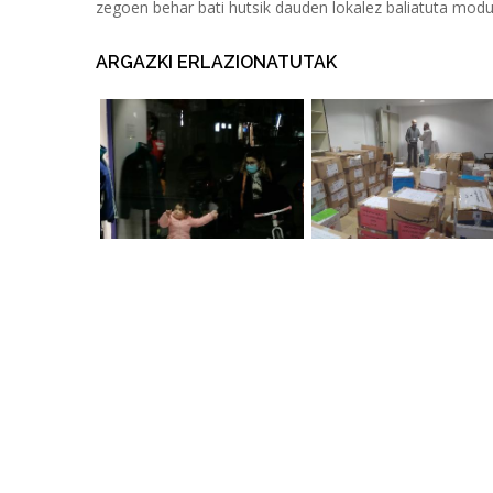
zegoen behar bati hutsik dauden lokalez baliatuta modu
ARGAZKI ERLAZIONATUTAK