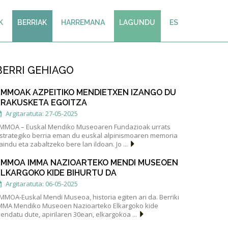
K
BERRIAK
HARREMANA
LAGUNDU
ES
BERRI GEHIAGO
EMMOAK AZPEITIKO MENDIETXEN IZANGO DU
ERAKUSKETA EGOITZA
Argitaratuta: 27-05-2025
MMOA – Euskal Mendiko Museoaren Fundazioak urrats
strategiko berria eman du euskal alpinismoaren memoria
aindu eta zabaltzeko bere lan ildoan. Jo ...
EMMOA IMMA NAZIOARTEKO MENDI MUSEOEN
ELKARGOKO KIDE BIHURTU DA
Argitaratuta: 06-05-2025
MMOA-Euskal Mendi Museoa, historia egiten ari da. Berriki
MMA Mendiko Museoen Nazioarteko Elkargoko kide
zendatu dute, apirilaren 30ean, elkargokoa ...