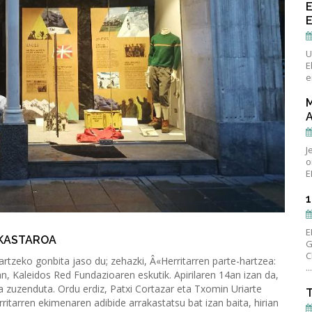
U
E
e
J
o
E
E
IKASTAROA
G
C
tzeko gonbita jaso du; zehazki, Â«Herritarren parte-hartzea:
..
an, Kaleidos Red Fundazioaren eskutik. Apirilaren 14an izan da,
da zuzenduta. Ordu erdiz, Patxi Cortazar eta Txomin Uriarte
T
itarren ekimenaren adibide arrakastatsu bat izan baita, hirian