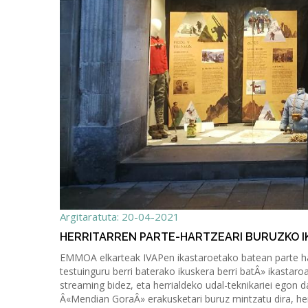
Argitaratuta: 20-04-2021
HERRITARREN PARTE-HARTZEARI BURUZKO 
EMMOA elkarteak IVAPen ikastaroetako batean parte har
testuinguru berri baterako ikuskera berri batÂ» ikastaro
streaming bidez, eta herrialdeko udal-teknikariei egon 
Â«Mendian GoraÂ» erakusketari buruz mintzatu dira, herr