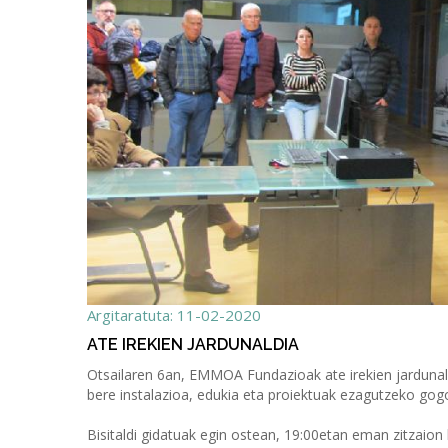
Argitaratuta: 11-02-2020
ATE IREKIEN JARDUNALDIA
Otsailaren 6an, EMMOA Fundazioak ate irekien jardunald
bere instalazioa, edukia eta proiektuak ezagutzeko go
Bisitaldi gidatuak egin ostean, 19:00etan eman zitzaion