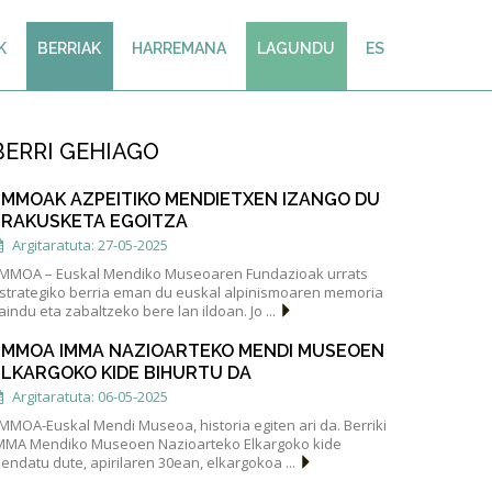
K
BERRIAK
HARREMANA
LAGUNDU
ES
BERRI GEHIAGO
EMMOAK AZPEITIKO MENDIETXEN IZANGO DU
ERAKUSKETA EGOITZA
Argitaratuta: 27-05-2025
MMOA – Euskal Mendiko Museoaren Fundazioak urrats
strategiko berria eman du euskal alpinismoaren memoria
aindu eta zabaltzeko bere lan ildoan. Jo ...
EMMOA IMMA NAZIOARTEKO MENDI MUSEOEN
ELKARGOKO KIDE BIHURTU DA
Argitaratuta: 06-05-2025
MMOA-Euskal Mendi Museoa, historia egiten ari da. Berriki
MMA Mendiko Museoen Nazioarteko Elkargoko kide
zendatu dute, apirilaren 30ean, elkargokoa ...