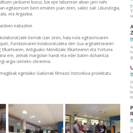
ituen jarduerei buruz, bai epe laburrean abian jarri nahi
E
n-egitasmoen berri ematen joan ziren, sailez sail: Liburutegia,
T
la, eta Argazkia.
H
zkien irabazleei.
laboratzaile berriak izan ziren, hala nola egitasmoaren
uet, Fundazioaren kolaboratzailea den Sua argitaletxearen
A
Elkartearen, Antiguako Mendizale Elkartearen eta Fortuna
h
aria ere, zeinak margolan handi eta eder baten dohaintza
g
argi-argia izeneko obrarena.
agileak egindako Gailurrak filmazio historikoa proiektatu
U
F
M
M
D