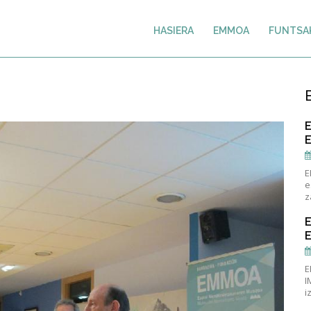
HASIERA
EMMOA
FUNTSA
E
e
z
E
I
i