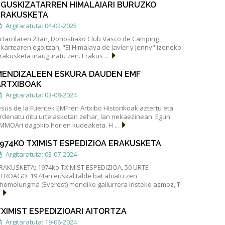
EGUSKIZATARREN HIMALAIARI BURUZKO
ERAKUSKETA
Argitaratuta: 04-02-2025
rtarrilaren 23an, Donostiako Club Vasco de Camping
lkartearen egoitzan, "El Himalaya de Javier y Jenny" izeneko
rakusketa inauguratu zen. Erakus ...
MENDIZALEEN ESKURA DAUDEN EMF
ARTXIBOAK
Argitaratuta: 03-08-2024
esus de la Fuentek EMFren Artxibo Historikoak aztertu eta
rdenatu ditu urte askotan zehar, lan nekaezinean. Egun
MMOAri dagokio horien kudeaketa. H ...
1974KO TXIMIST ESPEDIZIOA ERAKUSKETA
Argitaratuta: 03-07-2024
RAKUSKETA: 1974ko TXIMIST ESPEDIZIOA, 50 URTE
EROAGO. 1974an euskal talde bat abiatu zen
homolungma (Everest) mendiko gailurrera iristeko asmoz, T
.
XIMIST ESPEDIZIOARI AITORTZA
Argitaratuta: 19-06-2024