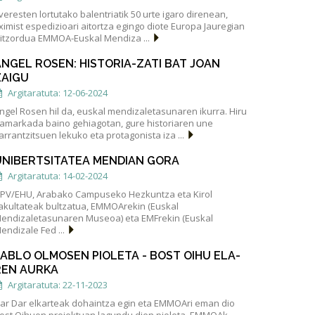
veresten lortutako balentriatik 50 urte igaro direnean,
ximist espedizioari aitortza egingo diote Europa Jauregian
itzordua EMMOA-Euskal Mendiza ...
ANGEL ROSEN: HISTORIA-ZATI BAT JOAN
ZAIGU
Argitaratuta: 12-06-2024
ngel Rosen hil da, euskal mendizaletasunaren ikurra. Hiru
amarkada baino gehiagotan, gure historiaren une
arrantzitsuen lekuko eta protagonista iza ...
UNIBERTSITATEA MENDIAN GORA
Argitaratuta: 14-02-2024
PV/EHU, Arabako Campuseko Hezkuntza eta Kirol
akultateak bultzatua, EMMOArekin (Euskal
endizaletasunaren Museoa) eta EMFrekin (Euskal
endizale Fed ...
PABLO OLMOSEN PIOLETA - BOST OIHU ELA-
REN AURKA
Argitaratuta: 22-11-2023
ar Dar elkarteak dohaintza egin eta EMMOAri eman dio