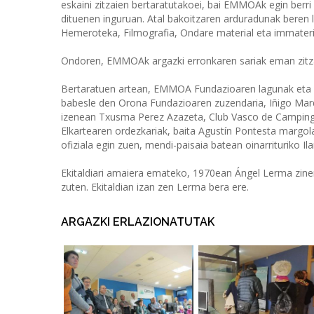
eskaini zitzaien bertaratutakoei, bai EMMOAk egin berri d
dituenen inguruan. Atal bakoitzaren arduradunak beren la
Hemeroteka, Filmografia, Ondare material eta immateria
Ondoren, EMMOAk argazki erronkaren sariak eman zitzai
Bertaratuen artean, EMMOA Fundazioaren lagunak eta ko
babesle den Orona Fundazioaren zuzendaria, Iñigo Marq
izenean Txusma Perez Azazeta, Club Vasco de Camping 
Elkartearen ordezkariak, baita Agustín Pontesta margol
ofiziala egin zuen, mendi-paisaia batean oinarrituriko Il
Ekitaldiari amaiera emateko, 1970ean Ángel Lerma zinem
zuten. Ekitaldian izan zen Lerma bera ere.
ARGAZKI ERLAZIONATUTAK