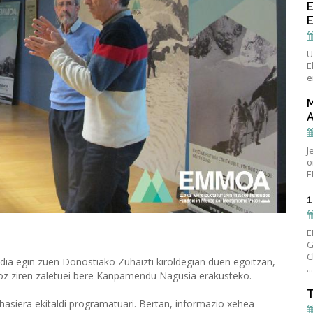
U
E
e
J
o
E
E
G
C
ia egin zuen Donostiako Zuhaizti kiroldegian duen egoitzan,
..
goz ziren zaletuei bere Kanpamendu Nagusia erakusteko.
T
 hasiera ekitaldi programatuari. Bertan, informazio xehea