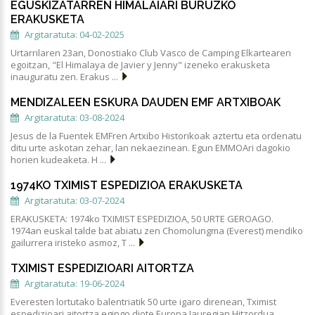
EGUSKIZATARREN HIMALAIARI BURUZKO
ERAKUSKETA
Argitaratuta: 04-02-2025
Urtarrilaren 23an, Donostiako Club Vasco de Camping Elkartearen
egoitzan, "El Himalaya de Javier y Jenny" izeneko erakusketa
inauguratu zen. Erakus ...
MENDIZALEEN ESKURA DAUDEN EMF ARTXIBOAK
Argitaratuta: 03-08-2024
Jesus de la Fuentek EMFren Artxibo Historikoak aztertu eta ordenatu
ditu urte askotan zehar, lan nekaezinean. Egun EMMOAri dagokio
horien kudeaketa. H ...
1974KO TXIMIST ESPEDIZIOA ERAKUSKETA
Argitaratuta: 03-07-2024
ERAKUSKETA: 1974ko TXIMIST ESPEDIZIOA, 50 URTE GEROAGO.
1974an euskal talde bat abiatu zen Chomolungma (Everest) mendiko
gailurrera iristeko asmoz, T ...
TXIMIST ESPEDIZIOARI AITORTZA
Argitaratuta: 19-06-2024
Everesten lortutako balentriatik 50 urte igaro direnean, Tximist
espedizioari aitortza egingo diote Europa Jauregian Hitzordua