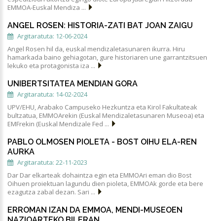
EMMOA-Euskal Mendiza ...
ANGEL ROSEN: HISTORIA-ZATI BAT JOAN ZAIGU
Argitaratuta: 12-06-2024
Angel Rosen hil da, euskal mendizaletasunaren ikurra. Hiru
hamarkada baino gehiagotan, gure historiaren une garrantzitsuen
lekuko eta protagonista iza ...
UNIBERTSITATEA MENDIAN GORA
Argitaratuta: 14-02-2024
UPV/EHU, Arabako Campuseko Hezkuntza eta Kirol Fakultateak
bultzatua, EMMOArekin (Euskal Mendizaletasunaren Museoa) eta
EMFrekin (Euskal Mendizale Fed ...
PABLO OLMOSEN PIOLETA - BOST OIHU ELA-REN
AURKA
Argitaratuta: 22-11-2023
Dar Dar elkarteak dohaintza egin eta EMMOAri eman dio Bost
Oihuen proiektuan lagundu dien pioleta, EMMOAk gorde eta bere
ezagutza zabal dezan. Sari ...
ERROMAN IZAN DA EMMOA, MENDI-MUSEOEN
NAZIOARTEKO BILERAN