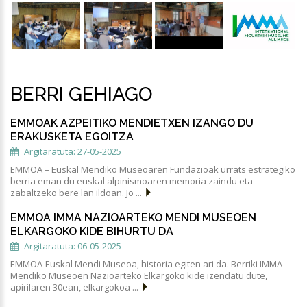
BERRI GEHIAGO
EMMOAK AZPEITIKO MENDIETXEN IZANGO DU
ERAKUSKETA EGOITZA
Argitaratuta: 27-05-2025
EMMOA – Euskal Mendiko Museoaren Fundazioak urrats estrategiko
berria eman du euskal alpinismoaren memoria zaindu eta
zabaltzeko bere lan ildoan. Jo ...
EMMOA IMMA NAZIOARTEKO MENDI MUSEOEN
ELKARGOKO KIDE BIHURTU DA
Argitaratuta: 06-05-2025
EMMOA-Euskal Mendi Museoa, historia egiten ari da. Berriki IMMA
Mendiko Museoen Nazioarteko Elkargoko kide izendatu dute,
apirilaren 30ean, elkargokoa ...