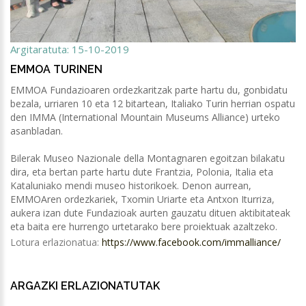
Argitaratuta: 15-10-2019
EMMOA TURINEN
EMMOA Fundazioaren ordezkaritzak parte hartu du, gonbidatu
bezala, urriaren 10 eta 12 bitartean, Italiako Turin herrian ospatu
den IMMA (International Mountain Museums Alliance) urteko
asanbladan.
Bilerak Museo Nazionale della Montagnaren egoitzan bilakatu
dira, eta bertan parte hartu dute Frantzia, Polonia, Italia eta
Kataluniako mendi museo historikoek. Denon aurrean,
EMMOAren ordezkariek, Txomin Uriarte eta Antxon Iturriza,
aukera izan dute Fundazioak aurten gauzatu dituen aktibitateak
eta baita ere hurrengo urtetarako bere proiektuak azaltzeko.
Lotura erlazionatua:
https://www.facebook.com/immalliance/
ARGAZKI ERLAZIONATUTAK