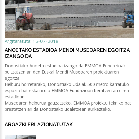
Argitaratuta: 15-07-2018
ANOETAKO ESTADIOA MENDI MUSEOAREN EGOITZA
IZANGO DA
Donostiako Anoeta estadioa izango da EMMOA Fundazioak
bultzatzen ari den Euskal Mendi Museoaren proiektuaren
egoitza.
Helburu horretarako, Donostiako Udalak 500 metro karratuko
espazio bat eskaini dio EMMOA Fundazioari berritzen ari diren
estadioan.
Museoaren helburua gauzatzeko, EMMOA proiektu tekniko bat
prestatzen ari da Donostiako udaletxean aurkezteko.
ARGAZKI ERLAZIONATUTAK