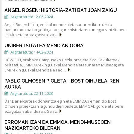
ANGEL ROSEN: HISTORIA-ZATI BAT JOAN ZAIGU
Argitaratuta: 12-06-2024
Angel Rosen hil da, euskal mendizaletasunaren ikurra. Hiru
hamarkada baino gehiagotan, gure historiaren une garrantzitsuen
lekuko eta protagonista iza ...
UNIBERTSITATEA MENDIAN GORA
Argitaratuta: 14-02-2024
UPV/EHU, Arabako Campuseko Hezkuntza eta Kirol Fakultateak
bultzatua, EMMOArekin (Euskal Mendizaletasunaren Museoa) eta
EMFrekin (Euskal Mendizale Fed ...
PABLO OLMOSEN PIOLETA - BOST OIHU ELA-REN
AURKA
Argitaratuta: 22-11-2023
Dar Dar elkarteak dohaintza egin eta EMMOAri eman dio Bost
Oihuen proiektuan lagundu dien pioleta, EMMOAk gorde eta bere
ezagutza zabal dezan. Sari ...
ERROMAN IZAN DA EMMOA, MENDI-MUSEOEN
NAZIOARTEKO BILERAN