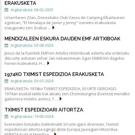
ERAKUSKETA
Argitaratuta: 04-02-2025
Urtarrilaren 23an, Donostiako Club Vasco de Camping Elkartearen
egoitzan, "El Himalaya de Javier y Jenny" izeneko erakusketa
inauguratu zen. Erakus ...
MENDIZALEEN ESKURA DAUDEN EMF ARTXIBOAK
Argitaratuta: 03-08-2024
Jesus de la Fuentek EMFren Artxibo Historikoak aztertu eta ordenatu
ditu urte askotan zehar, lan nekaezinean. Egun EMMOAri dagokio
horien kudeaketa. H ...
1974KO TXIMIST ESPEDIZIOA ERAKUSKETA
Argitaratuta: 03-07-2024
ERAKUSKETA: 1974ko TXIMIST ESPEDIZIOA, 50 URTE GEROAGO.
1974an euskal talde bat abiatu zen Chomolungma (Everest) mendiko
gailurrera iristeko asmoz, T ...
TXIMIST ESPEDIZIOARI AITORTZA
Argitaratuta: 19-06-2024
Everesten lortutako balentriatik 50 urte igaro direnean, Tximist
espedizioari aitortza egingo diote Europa Jauregian Hitzordua
EMMOA-Euskal Mendiza ...