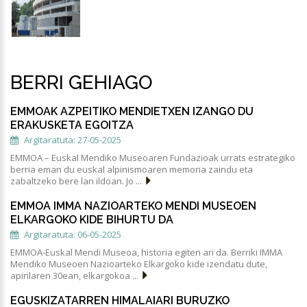
BERRI GEHIAGO
EMMOAK AZPEITIKO MENDIETXEN IZANGO DU
ERAKUSKETA EGOITZA
Argitaratuta: 27-05-2025
EMMOA – Euskal Mendiko Museoaren Fundazioak urrats estrategiko
berria eman du euskal alpinismoaren memoria zaindu eta
zabaltzeko bere lan ildoan. Jo ...
EMMOA IMMA NAZIOARTEKO MENDI MUSEOEN
ELKARGOKO KIDE BIHURTU DA
Argitaratuta: 06-05-2025
EMMOA-Euskal Mendi Museoa, historia egiten ari da. Berriki IMMA
Mendiko Museoen Nazioarteko Elkargoko kide izendatu dute,
apirilaren 30ean, elkargokoa ...
EGUSKIZATARREN HIMALAIARI BURUZKO