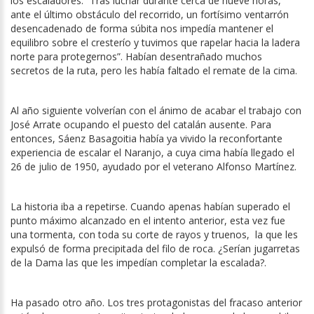
los escaladores: “Tras luchar durante cerca de nueve horas,
ante el último obstáculo del recorrido, un fortísimo ventarrón
desencadenado de forma súbita nos impedía mantener el
equilibro sobre el cresterío y tuvimos que rapelar hacia la ladera
norte para protegernos”. Habían desentrañado muchos
secretos de la ruta, pero les había faltado el remate de la cima.
Al año siguiente volverían con el ánimo de acabar el trabajo con
José Arrate ocupando el puesto del catalán ausente. Para
entonces, Sáenz Basagoitia había ya vivido la reconfortante
experiencia de escalar el Naranjo, a cuya cima había llegado el
26 de julio de 1950, ayudado por el veterano Alfonso Martínez.
La historia iba a repetirse. Cuando apenas habían superado el
punto máximo alcanzado en el intento anterior, esta vez fue
una tormenta, con toda su corte de rayos y truenos,
la que les
expulsó de forma precipitada del filo de roca. ¿Serían jugarretas
de la Dama las que les impedían completar la escalada?.
Ha pasado otro año. Los tres protagonistas del fracaso anterior