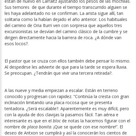
están de nuevo en Larraitz ajustando los pesos de las mochilas.
Sus temores
de que durante el tiempo transcurrido alguien se
les haya adelantado no se confirman. La arista sigue allí, tan
solitaria como la habían dejado el año anterior. Los habituales
del camino de Oria Iturri ven con sorpresa que aquellos tres
excursionistas se desvían del camino clásico de la cumbre y se
dirigen directamente hacia la barrera de roca. ¿A dónde van
esos locos?.
El pastor que se cruza con ellos también debe pensar lo mismo.
Al despedirse les advierte de que para la tarde se espera lluvia.
Se preocupan. ¿Tendrán que vivir una tercera retirada?.
A las nueve y media empiezan a escalar. Están en terreno
conocido y progresan con rapidez. “Continúa la cresta con gran
inclinación limitando una placa rocosa que se presenta
tentadora. ¿Será escalable?. Aparentemente es muy difícil, pero
con la ayuda de dos clavijas la pasamos fácil. Tan aérea e
interesante es que en el
bloc
de notas la hacemos figurar con el
nombre de
placa bonita
. ¡Que se quede con ese nombre!”. El
deseo de Antxon se cumplirá y así la conocerán los cientos de