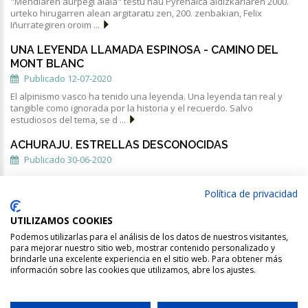
"Mendiaren aurpegi alaia" testu hau Pyrenaica aldizkariaren 2000.
urteko hirugarren alean argitaratu zen, 200. zenbakian, Felix
Iñurrategiren oroim ...
UNA LEYENDA LLAMADA ESPINOSA - CAMINO DEL
MONT BLANC
Publicado 12-07-2020
El alpinismo vasco ha tenido una leyenda. Una leyenda tan real y
tangible como ignorada por la historia y el recuerdo. Salvo
estudiosos del tema, se d ...
ACHURAJU. ESTRELLAS DESCONOCIDAS
Publicado 30-06-2020
Cuando tres días más tarde de su llegada a Huaraz, Rosen y Kirch,
Política de privacidad
ya repuestos de sus afecciones, regresan al campo base, lo van a
en ...
UTILIZAMOS COOKIES
Podemos utilizarlas para el análisis de los datos de nuestros visitantes,
para mejorar nuestro sitio web, mostrar contenido personalizado y
brindarle una excelente experiencia en el sitio web. Para obtener más
información sobre las cookies que utilizamos, abre los ajustes.
EMMOA ©
.
Aviso legal |
Pol. Privacidad |
Pol. Cookies