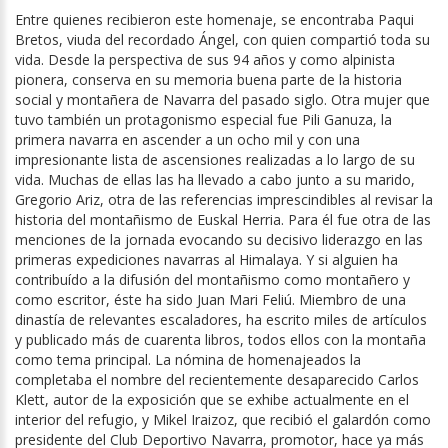
Entre quienes recibieron este homenaje, se encontraba Paqui
Bretos, viuda del recordado Ángel, con quien compartió toda su
vida. Desde la perspectiva de sus 94 años y como alpinista
pionera, conserva en su memoria buena parte de la historia
social y montañera de Navarra del pasado siglo. Otra mujer que
tuvo también un protagonismo especial fue Pili Ganuza, la
primera navarra en ascender a un ocho mil y con una
impresionante lista de ascensiones realizadas a lo largo de su
vida. Muchas de ellas las ha llevado a cabo junto a su marido,
Gregorio Ariz, otra de las referencias imprescindibles al revisar la
historia del montañismo de Euskal Herria. Para él fue otra de las
menciones de la jornada evocando su decisivo liderazgo en las
primeras expediciones navarras al Himalaya. Y si alguien ha
contribuído a la difusión del montañismo como montañero y
como escritor, éste ha sido Juan Mari Feliú. Miembro de una
dinastía de relevantes escaladores, ha escrito miles de artículos
y publicado más de cuarenta libros, todos ellos con la montaña
como tema principal. La nómina de homenajeados la
completaba el nombre del recientemente desaparecido Carlos
Klett, autor de la exposición que se exhibe actualmente en el
interior del refugio, y Mikel Iraizoz, que recibió el galardón como
presidente del Club Deportivo Navarra, promotor, hace ya más