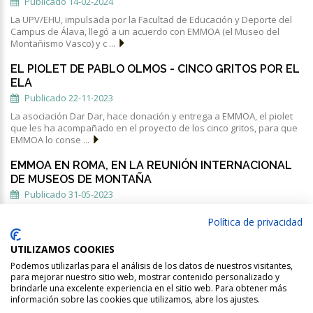
Publicado 14-02-2024
La UPV/EHU, impulsada por la Facultad de Educación y Deporte del
Campus de Álava, llegó a un acuerdo con EMMOA (el Museo del
Montañismo Vasco) y c ...
EL PIOLET DE PABLO OLMOS - CINCO GRITOS POR EL
ELA
Publicado 22-11-2023
La asociación Dar Dar, hace donación y entrega a EMMOA, el piolet
que les ha acompañado en el proyecto de los cinco gritos, para que
EMMOA lo conse ...
EMMOA EN ROMA, EN LA REUNIÓN INTERNACIONAL
DE MUSEOS DE MONTAÑA
Publicado 31-05-2023
Una representación de la Fundación EMMOA, ha estado presente en
Política de privacidad
las sesiones de la reunión anual de IMMA (International Mountain
Museums Alliance), ...
UTILIZAMOS COOKIES
Podemos utilizarlas para el análisis de los datos de nuestros visitantes,
para mejorar nuestro sitio web, mostrar contenido personalizado y
brindarle una excelente experiencia en el sitio web. Para obtener más
información sobre las cookies que utilizamos, abre los ajustes.
EMMOA ©
.
Aviso legal |
Pol. Privacidad |
Pol. Cookies